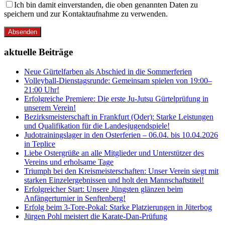
Ich bin damit einverstanden, die oben genannten Daten zu
speichern und zur Kontaktaufnahme zu verwenden.
Absenden
aktuelle Beiträge
Neue Gürtelfarben als Abschied in die Sommerferien
Volleyball-Dienstagsrunde: Gemeinsam spielen von 19:00–
21:00 Uhr!
Erfolgreiche Premiere: Die erste Ju-Jutsu Gürtelprüfung in
unserem Verein!
Bezirksmeisterschaft in Frankfurt (Oder): Starke Leistungen
und Qualifikation für die Landesjugendspiele!
Judotrainingslager in den Osterferien – 06.04. bis 10.04.2026
in Teplice
Liebe Ostergrüße an alle Mitglieder und Unterstützer des
Vereins und erholsame Tage
Triumph bei den Kreismeisterschaften: Unser Verein siegt mit
starken Einzelergebnissen und holt den Mannschaftstitel!
Erfolgreicher Start: Unsere Jüngsten glänzen beim
Anfängerturnier in Senftenberg!
Erfolg beim 3-Tore-Pokal: Starke Platzierungen in Jüterbog
Jürgen Pohl meistert die Karate-Dan-Prüfung