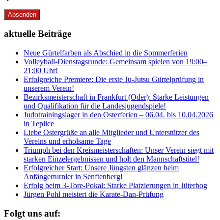
Absenden
aktuelle Beiträge
Neue Gürtelfarben als Abschied in die Sommerferien
Volleyball-Dienstagsrunde: Gemeinsam spielen von 19:00–
21:00 Uhr!
Erfolgreiche Premiere: Die erste Ju-Jutsu Gürtelprüfung in
unserem Verein!
Bezirksmeisterschaft in Frankfurt (Oder): Starke Leistungen
und Qualifikation für die Landesjugendspiele!
Judotrainingslager in den Osterferien – 06.04. bis 10.04.2026
in Teplice
Liebe Ostergrüße an alle Mitglieder und Unterstützer des
Vereins und erholsame Tage
Triumph bei den Kreismeisterschaften: Unser Verein siegt mit
starken Einzelergebnissen und holt den Mannschaftstitel!
Erfolgreicher Start: Unsere Jüngsten glänzen beim
Anfängerturnier in Senftenberg!
Erfolg beim 3-Tore-Pokal: Starke Platzierungen in Jüterbog
Jürgen Pohl meistert die Karate-Dan-Prüfung
Folgt uns auf: