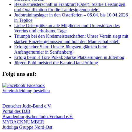
Bezirksmeisterschaft in Frankfurt (Oder): Starke Leistungen
und Qualifikation für die Landesjugendspiele!
Judotrainingslager in den Osterferien – 06.04. bis 10.04.2026
in Teplice
Liebe Ostergrüße an alle Mitglieder und Unterstützer des
Vereins und erholsame Tage
Triumph bei den Kreismeisterschaften: Unser Verein siegt mit
starken Einzelergebnissen und holt den Mannschaftstitel!
Erfolgreicher Start: Unsere Jüngsten glänzen beim
Anfängerturnier in Senftenberg!
Erfolg beim 3-Tore-Pokal: Starke Platzierungen in Jüterbog
Jürgen Pohl meistert die Karate-Dan-Prüfung
Folgt uns auf:
Vereinskleidung bestellen
Deutscher Judo-Bund e.V.
Portal des DJB
Brandenburgischer Judo-Verband e.V.
MYBACKNUMBER
Judoliga Gruppe Nord-Ost