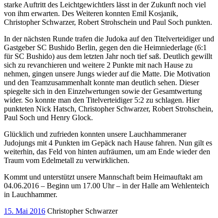
starke Auftritt des Leichtgewichtlers lässt in der Zukunft noch viel
von ihm erwarten. Des Weiteren konnten Emil Kosjanik,
Christopher Schwarzer, Robert Strohschein und Paul Soch punkten.
In der nächsten Runde trafen die Judoka auf den Titelverteidiger und
Gastgeber SC Bushido Berlin, gegen den die Heimniederlage (6:1
für SC Bushido) aus dem letzten Jahr noch tief saß. Deutlich gewillt
sich zu revanchieren und weitere 2 Punkte mit nach Hause zu
nehmen, gingen unsere Jungs wieder auf die Matte. Die Motivation
und den Teamzusammenhalt konnte man deutlich sehen. Dieser
spiegelte sich in den Einzelwertungen sowie der Gesamtwertung
wider. So konnte man den Titelverteidiger 5:2 zu schlagen. Hier
punkteten Nick Hatsch, Christopher Schwarzer, Robert Strohschein,
Paul Soch und Henry Glock.
Glücklich und zufrieden konnten unsere Lauchhammeraner
Judojungs mit 4 Punkten im Gepäck nach Hause fahren. Nun gilt es
weiterhin, das Feld von hinten aufräumen, um am Ende wieder den
Traum vom Edelmetall zu verwirklichen.
Kommt und unterstützt unsere Mannschaft beim Heimauftakt am
04.06.2016 – Beginn um 17.00 Uhr – in der Halle am Wehlenteich
in Lauchhammer.
15. Mai 2016
Christopher Schwarzer