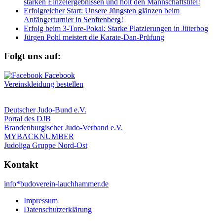
starken Einzelergebnissen und holt den Mannschaftstitel!
Erfolgreicher Start: Unsere Jüngsten glänzen beim
Anfängerturnier in Senftenberg!
Erfolg beim 3-Tore-Pokal: Starke Platzierungen in Jüterbog
Jürgen Pohl meistert die Karate-Dan-Prüfung
Folgt uns auf:
Vereinskleidung bestellen
Deutscher Judo-Bund e.V.
Portal des DJB
Brandenburgischer Judo-Verband e.V.
MYBACKNUMBER
Judoliga Gruppe Nord-Ost
Kontakt
info*budoverein-lauchhammer.de
Impressum
Datenschutzerklärung