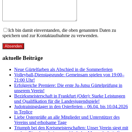
Ich bin damit einverstanden, die oben genannten Daten zu
speichern und zur Kontaktaufnahme zu verwenden.
Absenden
aktuelle Beiträge
Neue Gürtelfarben als Abschied in die Sommerferien
Volleyball-Dienstagsrunde: Gemeinsam spielen von 19:00–
21:00 Uhr!
Erfolgreiche Premiere: Die erste Ju-Jutsu Gürtelprüfung in
unserem Verein!
Bezirksmeisterschaft in Frankfurt (Oder): Starke Leistungen
und Qualifikation für die Landesjugendspiele!
Judotrainingslager in den Osterferien – 06.04. bis 10.04.2026
in Teplice
Liebe Ostergrüße an alle Mitglieder und Unterstützer des
Vereins und erholsame Tage
Triumph bei den Kreismeisterschaften: Unser Verein siegt mit