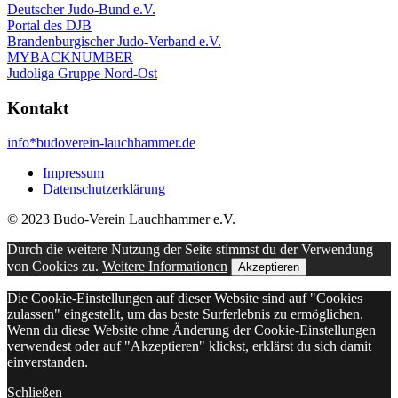
Deutscher Judo-Bund e.V.
Portal des DJB
Brandenburgischer Judo-Verband e.V.
MYBACKNUMBER
Judoliga Gruppe Nord-Ost
Kontakt
info*budoverein-lauchhammer.de
Impressum
Datenschutzerklärung
© 2023 Budo-Verein Lauchhammer e.V.
Durch die weitere Nutzung der Seite stimmst du der Verwendung
von Cookies zu.
Weitere Informationen
Akzeptieren
Die Cookie-Einstellungen auf dieser Website sind auf "Cookies
zulassen" eingestellt, um das beste Surferlebnis zu ermöglichen.
Wenn du diese Website ohne Änderung der Cookie-Einstellungen
verwendest oder auf "Akzeptieren" klickst, erklärst du sich damit
einverstanden.
Schließen