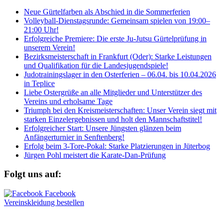
Neue Gürtelfarben als Abschied in die Sommerferien
Volleyball-Dienstagsrunde: Gemeinsam spielen von 19:00–
21:00 Uhr!
Erfolgreiche Premiere: Die erste Ju-Jutsu Gürtelprüfung in
unserem Verein!
Bezirksmeisterschaft in Frankfurt (Oder): Starke Leistungen
und Qualifikation für die Landesjugendspiele!
Judotrainingslager in den Osterferien – 06.04. bis 10.04.2026
in Teplice
Liebe Ostergrüße an alle Mitglieder und Unterstützer des
Vereins und erholsame Tage
Triumph bei den Kreismeisterschaften: Unser Verein siegt mit
starken Einzelergebnissen und holt den Mannschaftstitel!
Erfolgreicher Start: Unsere Jüngsten glänzen beim
Anfängerturnier in Senftenberg!
Erfolg beim 3-Tore-Pokal: Starke Platzierungen in Jüterbog
Jürgen Pohl meistert die Karate-Dan-Prüfung
Folgt uns auf:
Vereinskleidung bestellen