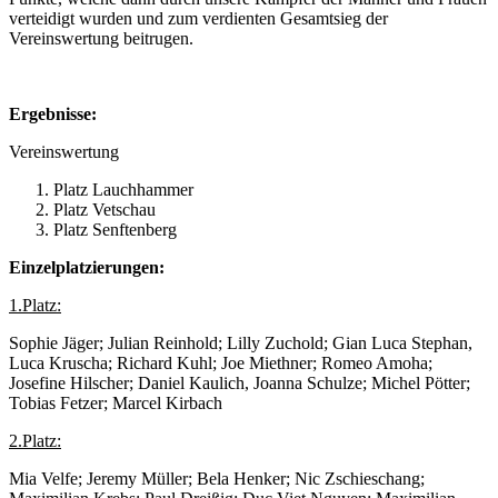
verteidigt wurden und zum verdienten Gesamtsieg der
Vereinswertung beitrugen.
Ergebnisse:
Vereinswertung
Platz Lauchhammer
Platz Vetschau
Platz Senftenberg
Einzelplatzierungen:
1.Platz:
Sophie Jäger; Julian Reinhold; Lilly Zuchold; Gian Luca Stephan,
Luca Kruscha; Richard Kuhl; Joe Miethner; Romeo Amoha;
Josefine Hilscher; Daniel Kaulich, Joanna Schulze; Michel Pötter;
Tobias Fetzer; Marcel Kirbach
2.Platz:
Mia Velfe; Jeremy Müller; Bela Henker; Nic Zschieschang;