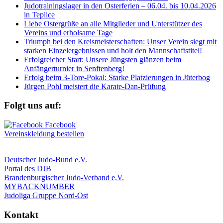
Judotrainingslager in den Osterferien – 06.04. bis 10.04.2026
in Teplice
Liebe Ostergrüße an alle Mitglieder und Unterstützer des
Vereins und erholsame Tage
Triumph bei den Kreismeisterschaften: Unser Verein siegt mit
starken Einzelergebnissen und holt den Mannschaftstitel!
Erfolgreicher Start: Unsere Jüngsten glänzen beim
Anfängerturnier in Senftenberg!
Erfolg beim 3-Tore-Pokal: Starke Platzierungen in Jüterbog
Jürgen Pohl meistert die Karate-Dan-Prüfung
Folgt uns auf:
Vereinskleidung bestellen
Deutscher Judo-Bund e.V.
Portal des DJB
Brandenburgischer Judo-Verband e.V.
MYBACKNUMBER
Judoliga Gruppe Nord-Ost
Kontakt