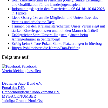
Bezirksmeisterschaft in Frankfurt (Oder): Starke Leistungen
und Qualifikation für die Landesjugendspiele!
Judotrainingslager in den Osterferien – 06.04. bis 10.04.2026
in Teplice
Liebe Ostergrüße an alle Mitglieder und Unterstützer des
Vereins und erholsame Tage
Triumph bei den Kreismeisterschaften: Unser Verein siegt mit
starken Einzelergebnissen und holt den Mannschaftstitel!
Erfolgreicher Start: Unsere Jüngsten glänzen beim
Anfängerturnier in Senftenberg!
Erfolg beim 3-Tore-Pokal: Starke Platzierungen in Jüterbog
Jürgen Pohl meistert die Karate-Dan-Prüfung
Folgt uns auf:
Vereinskleidung bestellen
Deutscher Judo-Bund e.V.
Portal des DJB
Brandenburgischer Judo-Verband e.V.
MYBACKNUMBER
Judoliga Gruppe Nord-Ost