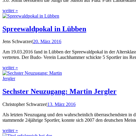
3:0. Somit beendeten die Jungs die Saison auf Platz 9 der Landesklass
weiter »
Spreewaldpokal in Lübben
Jens Schwarzer
|
20. März 2016
Am 19.03.2016 fand in Lübben der Spreewaldpokal in der Altersklass
vertreten. Der Budo- Verein Lauchhammer schickte 5 Sportler ins Re
weiter »
Sechster Neuzugang: Martin Jergler
Christopher Schwarzer
|
13. März 2016
Als letzten Neuzugang und den wahrscheinlich überraschendsten in di
stammende 24jährige Sportler, konnte sich 2007 den deutschen Meister 
weiter »