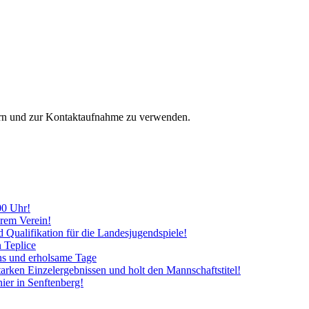
hern und zur Kontaktaufnahme zu verwenden.
00 Uhr!
erem Verein!
d Qualifikation für die Landesjugendspiele!
n Teplice
ins und erholsame Tage
tarken Einzelergebnissen und holt den Mannschaftstitel!
ier in Senftenberg!