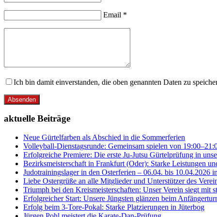
Email *
Ich bin damit einverstanden, die oben genannten Daten zu speic
Absenden
aktuelle Beiträge
Neue Gürtelfarben als Abschied in die Sommerferien
Volleyball-Dienstagsrunde: Gemeinsam spielen von 19:00–21:
Erfolgreiche Premiere: Die erste Ju-Jutsu Gürtelprüfung in uns
Bezirksmeisterschaft in Frankfurt (Oder): Starke Leistungen un
Judotrainingslager in den Osterferien – 06.04. bis 10.04.2026 i
Liebe Ostergrüße an alle Mitglieder und Unterstützer des Vere
Triumph bei den Kreismeisterschaften: Unser Verein siegt mit s
Erfolgreicher Start: Unsere Jüngsten glänzen beim Anfängerturn
Erfolg beim 3-Tore-Pokal: Starke Platzierungen in Jüterbog
Jürgen Pohl meistert die Karate-Dan-Prüfung