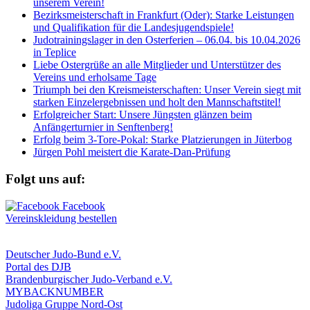
unserem Verein!
Bezirksmeisterschaft in Frankfurt (Oder): Starke Leistungen
und Qualifikation für die Landesjugendspiele!
Judotrainingslager in den Osterferien – 06.04. bis 10.04.2026
in Teplice
Liebe Ostergrüße an alle Mitglieder und Unterstützer des
Vereins und erholsame Tage
Triumph bei den Kreismeisterschaften: Unser Verein siegt mit
starken Einzelergebnissen und holt den Mannschaftstitel!
Erfolgreicher Start: Unsere Jüngsten glänzen beim
Anfängerturnier in Senftenberg!
Erfolg beim 3-Tore-Pokal: Starke Platzierungen in Jüterbog
Jürgen Pohl meistert die Karate-Dan-Prüfung
Folgt uns auf:
Vereinskleidung bestellen
Deutscher Judo-Bund e.V.
Portal des DJB
Brandenburgischer Judo-Verband e.V.
MYBACKNUMBER
Judoliga Gruppe Nord-Ost