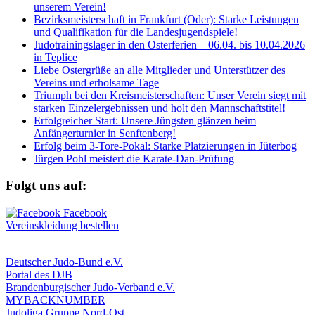
unserem Verein!
Bezirksmeisterschaft in Frankfurt (Oder): Starke Leistungen
und Qualifikation für die Landesjugendspiele!
Judotrainingslager in den Osterferien – 06.04. bis 10.04.2026
in Teplice
Liebe Ostergrüße an alle Mitglieder und Unterstützer des
Vereins und erholsame Tage
Triumph bei den Kreismeisterschaften: Unser Verein siegt mit
starken Einzelergebnissen und holt den Mannschaftstitel!
Erfolgreicher Start: Unsere Jüngsten glänzen beim
Anfängerturnier in Senftenberg!
Erfolg beim 3-Tore-Pokal: Starke Platzierungen in Jüterbog
Jürgen Pohl meistert die Karate-Dan-Prüfung
Folgt uns auf:
Vereinskleidung bestellen
Deutscher Judo-Bund e.V.
Portal des DJB
Brandenburgischer Judo-Verband e.V.
MYBACKNUMBER
Judoliga Gruppe Nord-Ost