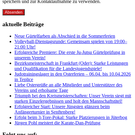
speichern und zur Kontaktaufnahme zu verwenden.
Absenden
aktuelle Beiträge
Neue Gürtelfarben als Abschied in die Sommerferien
Volleyball-Dienstagsrunde: Gemeinsam spielen von 19:00–
21:00 Uhr!
Erfolgreiche Premiere: Die erste Ju-Jutsu Gürtelprüfung in
unserem Verein!
Bezirksmeisterschaft in Frankfurt (Oder): Starke Leistungen
und Qualifikation für die Landesjugendspiele!
Judotrainingslager in den Osterferien – 06.04. bis 10.04.2026
in Teplice
Liebe Ostergrüße an alle Mitglieder und Unterstützer des
Vereins und erholsame Tage
Triumph bei den Kreismeisterschaften: Unser Verein siegt mit
starken Einzelergebnissen und holt den Mannschaftstitel!
Erfolgreicher Start: Unsere Jüngsten glänzen beim
Anfängerturnier in Senftenberg!
Erfolg beim 3-Tore-Pokal: Starke Platzierungen in Jüterbog
Jürgen Pohl meistert die Karate-Dan-Prüfung
Folgt uns auf: