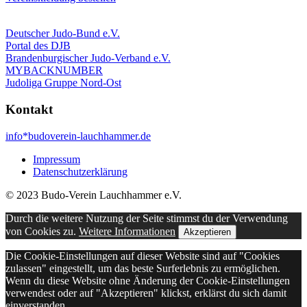
Deutscher Judo-Bund e.V.
Portal des DJB
Brandenburgischer Judo-Verband e.V.
MYBACKNUMBER
Judoliga Gruppe Nord-Ost
Kontakt
info*budoverein-lauchhammer.de
Impressum
Datenschutzerklärung
© 2023 Budo-Verein Lauchhammer e.V.
Durch die weitere Nutzung der Seite stimmst du der Verwendung
von Cookies zu.
Weitere Informationen
Akzeptieren
Die Cookie-Einstellungen auf dieser Website sind auf "Cookies
zulassen" eingestellt, um das beste Surferlebnis zu ermöglichen.
Wenn du diese Website ohne Änderung der Cookie-Einstellungen
verwendest oder auf "Akzeptieren" klickst, erklärst du sich damit
einverstanden.