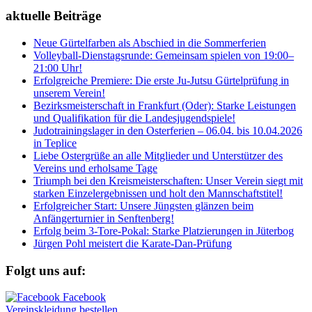
aktuelle Beiträge
Neue Gürtelfarben als Abschied in die Sommerferien
Volleyball-Dienstagsrunde: Gemeinsam spielen von 19:00–
21:00 Uhr!
Erfolgreiche Premiere: Die erste Ju-Jutsu Gürtelprüfung in
unserem Verein!
Bezirksmeisterschaft in Frankfurt (Oder): Starke Leistungen
und Qualifikation für die Landesjugendspiele!
Judotrainingslager in den Osterferien – 06.04. bis 10.04.2026
in Teplice
Liebe Ostergrüße an alle Mitglieder und Unterstützer des
Vereins und erholsame Tage
Triumph bei den Kreismeisterschaften: Unser Verein siegt mit
starken Einzelergebnissen und holt den Mannschaftstitel!
Erfolgreicher Start: Unsere Jüngsten glänzen beim
Anfängerturnier in Senftenberg!
Erfolg beim 3-Tore-Pokal: Starke Platzierungen in Jüterbog
Jürgen Pohl meistert die Karate-Dan-Prüfung
Folgt uns auf:
Vereinskleidung bestellen