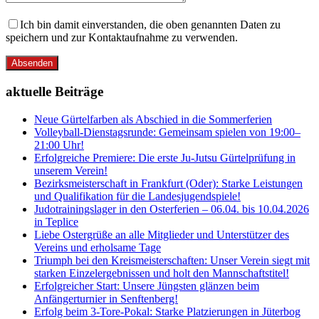
Ich bin damit einverstanden, die oben genannten Daten zu
speichern und zur Kontaktaufnahme zu verwenden.
Absenden
aktuelle Beiträge
Neue Gürtelfarben als Abschied in die Sommerferien
Volleyball-Dienstagsrunde: Gemeinsam spielen von 19:00–
21:00 Uhr!
Erfolgreiche Premiere: Die erste Ju-Jutsu Gürtelprüfung in
unserem Verein!
Bezirksmeisterschaft in Frankfurt (Oder): Starke Leistungen
und Qualifikation für die Landesjugendspiele!
Judotrainingslager in den Osterferien – 06.04. bis 10.04.2026
in Teplice
Liebe Ostergrüße an alle Mitglieder und Unterstützer des
Vereins und erholsame Tage
Triumph bei den Kreismeisterschaften: Unser Verein siegt mit
starken Einzelergebnissen und holt den Mannschaftstitel!
Erfolgreicher Start: Unsere Jüngsten glänzen beim
Anfängerturnier in Senftenberg!
Erfolg beim 3-Tore-Pokal: Starke Platzierungen in Jüterbog