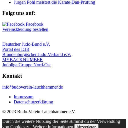
Jürgen Pohl meistert die Karate-Dan-Prüfung
Folgt uns auf:
Vereinskleidung bestellen
Deutscher Judo-Bund e.V.
Portal des DJB
Brandenburgischer Judo-Verband e.V.
MYBACKNUMBER
Judoliga Gruppe Nord-Ost
Kontakt
info*budoverein-lauchhammer.de
Impressum
Datenschutzerklärung
© 2023 Budo-Verein Lauchhammer e.V.
Durch die weitere Nutzung der Seite stimmst du der Verwendung
von Cookies zu.
Weitere Informationen
Akzeptieren