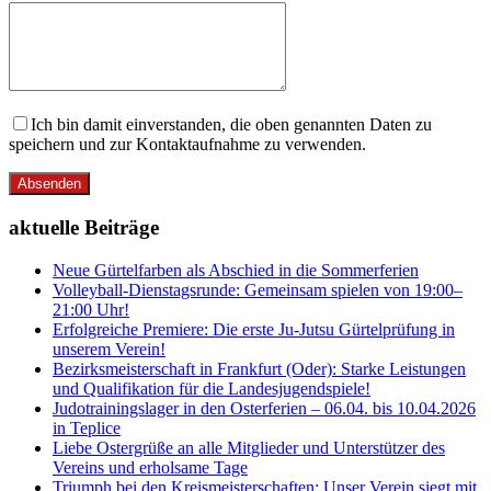
Ich bin damit einverstanden, die oben genannten Daten zu
speichern und zur Kontaktaufnahme zu verwenden.
Absenden
aktuelle Beiträge
Neue Gürtelfarben als Abschied in die Sommerferien
Volleyball-Dienstagsrunde: Gemeinsam spielen von 19:00–
21:00 Uhr!
Erfolgreiche Premiere: Die erste Ju-Jutsu Gürtelprüfung in
unserem Verein!
Bezirksmeisterschaft in Frankfurt (Oder): Starke Leistungen
und Qualifikation für die Landesjugendspiele!
Judotrainingslager in den Osterferien – 06.04. bis 10.04.2026
in Teplice
Liebe Ostergrüße an alle Mitglieder und Unterstützer des
Vereins und erholsame Tage
Triumph bei den Kreismeisterschaften: Unser Verein siegt mit