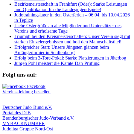
Bezirksmeisterschaft in Frankfurt (Oder): Starke Leistungen
und Qualifikation für die Landesjugendspiele!
Judotrainingslager in den Osterferien – 06.04. bis 10.04.2026
in Teplice
Liebe Ostergrüße an alle Mitglieder und Unterstützer des
Vereins und erholsame Tage
Triumph bei den Kreismeisterschaften: Unser Verein siegt mit
starken Einzelergebnissen und holt den Mannschaftstitel!
Erfolgreicher Start: Unsere Jüngsten glänzen beim
Anfängerturnier in Senftenberg!
Erfolg beim 3-Tore-Pokal: Starke Platzierungen in Jüterbog
Jürgen Pohl meistert die Karate-Dan-Prüfung
Folgt uns auf:
Vereinskleidung bestellen
Deutscher Judo-Bund e.V.
Portal des DJB
Brandenburgischer Judo-Verband e.V.
MYBACKNUMBER
Judoliga Gruppe Nord-Ost