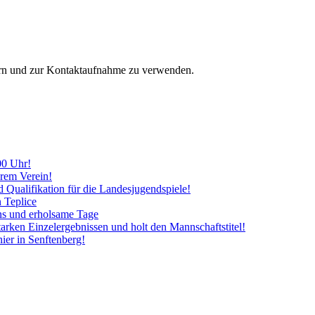
hern und zur Kontaktaufnahme zu verwenden.
00 Uhr!
erem Verein!
d Qualifikation für die Landesjugendspiele!
n Teplice
ins und erholsame Tage
tarken Einzelergebnissen und holt den Mannschaftstitel!
ier in Senftenberg!