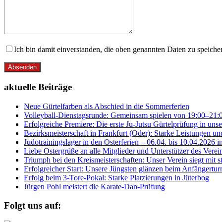
Ich bin damit einverstanden, die oben genannten Daten zu speic
Absenden
aktuelle Beiträge
Neue Gürtelfarben als Abschied in die Sommerferien
Volleyball-Dienstagsrunde: Gemeinsam spielen von 19:00–21:
Erfolgreiche Premiere: Die erste Ju-Jutsu Gürtelprüfung in uns
Bezirksmeisterschaft in Frankfurt (Oder): Starke Leistungen un
Judotrainingslager in den Osterferien – 06.04. bis 10.04.2026 i
Liebe Ostergrüße an alle Mitglieder und Unterstützer des Vere
Triumph bei den Kreismeisterschaften: Unser Verein siegt mit s
Erfolgreicher Start: Unsere Jüngsten glänzen beim Anfängerturn
Erfolg beim 3-Tore-Pokal: Starke Platzierungen in Jüterbog
Jürgen Pohl meistert die Karate-Dan-Prüfung
Folgt uns auf: