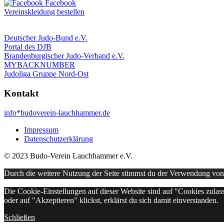
Vereinskleidung bestellen
Deutscher Judo-Bund e.V.
Portal des DJB
Brandenburgischer Judo-Verband e.V.
MYBACKNUMBER
Judoliga Gruppe Nord-Ost
Kontakt
info*budoverein-lauchhammer.de
Impressum
Datenschutzerklärung
© 2023 Budo-Verein Lauchhammer e.V.
Durch die weitere Nutzung der Seite stimmst du der Verwendung vo
Die Cookie-Einstellungen auf dieser Website sind auf "Cookies zulas
oder auf "Akzeptieren" klickst, erklärst du sich damit einverstanden.
Schließen