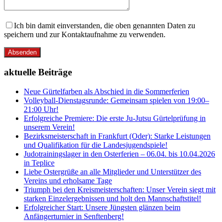
Ich bin damit einverstanden, die oben genannten Daten zu
speichern und zur Kontaktaufnahme zu verwenden.
Absenden
aktuelle Beiträge
Neue Gürtelfarben als Abschied in die Sommerferien
Volleyball-Dienstagsrunde: Gemeinsam spielen von 19:00–
21:00 Uhr!
Erfolgreiche Premiere: Die erste Ju-Jutsu Gürtelprüfung in
unserem Verein!
Bezirksmeisterschaft in Frankfurt (Oder): Starke Leistungen
und Qualifikation für die Landesjugendspiele!
Judotrainingslager in den Osterferien – 06.04. bis 10.04.2026
in Teplice
Liebe Ostergrüße an alle Mitglieder und Unterstützer des
Vereins und erholsame Tage
Triumph bei den Kreismeisterschaften: Unser Verein siegt mit
starken Einzelergebnissen und holt den Mannschaftstitel!
Erfolgreicher Start: Unsere Jüngsten glänzen beim
Anfängerturnier in Senftenberg!