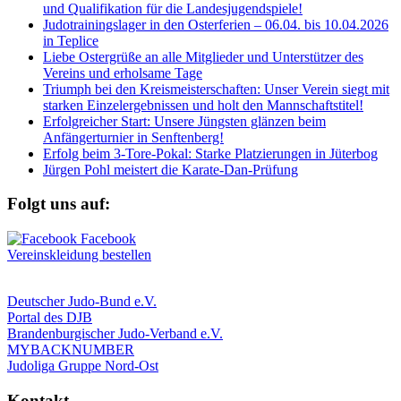
und Qualifikation für die Landesjugendspiele!
Judotrainingslager in den Osterferien – 06.04. bis 10.04.2026
in Teplice
Liebe Ostergrüße an alle Mitglieder und Unterstützer des
Vereins und erholsame Tage
Triumph bei den Kreismeisterschaften: Unser Verein siegt mit
starken Einzelergebnissen und holt den Mannschaftstitel!
Erfolgreicher Start: Unsere Jüngsten glänzen beim
Anfängerturnier in Senftenberg!
Erfolg beim 3-Tore-Pokal: Starke Platzierungen in Jüterbog
Jürgen Pohl meistert die Karate-Dan-Prüfung
Folgt uns auf:
Vereinskleidung bestellen
Deutscher Judo-Bund e.V.
Portal des DJB
Brandenburgischer Judo-Verband e.V.
MYBACKNUMBER
Judoliga Gruppe Nord-Ost
Kontakt