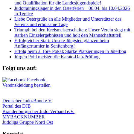
und Qualifikation für die Landesjugendspiele!
Judotrainingslager in den Osterferien – 06.04. bis 10.04.2026
in Teplice
Liebe Ostergrüße an alle Mitglieder und Unterstützer des
Vereins und erholsame Tage
Triumph bei den Kreismeisterschaften: Unser Verein siegt mit
starken Einzelergebnissen und holt den Mannschaftstitel!
Erfolgreicher Start: Unsere Jüngsten glänzen beim
Anfängerturnier in Senftenberg!
Erfolg beim 3-Tore-Pokal: Starke Platzierungen in Jüterbog
Jürgen Pohl meistert die Karate-Dan-Prüfung
Folgt uns auf:
Vereinskleidung bestellen
Deutscher Judo-Bund e.V.
Portal des DJB
Brandenburgischer Judo-Verband e.V.
MYBACKNUMBER
Judoliga Gruppe Nord-Ost
Kontakt