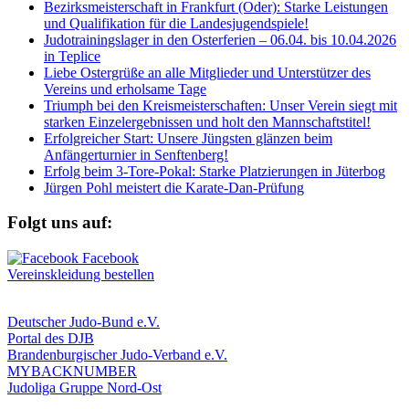
Bezirksmeisterschaft in Frankfurt (Oder): Starke Leistungen
und Qualifikation für die Landesjugendspiele!
Judotrainingslager in den Osterferien – 06.04. bis 10.04.2026
in Teplice
Liebe Ostergrüße an alle Mitglieder und Unterstützer des
Vereins und erholsame Tage
Triumph bei den Kreismeisterschaften: Unser Verein siegt mit
starken Einzelergebnissen und holt den Mannschaftstitel!
Erfolgreicher Start: Unsere Jüngsten glänzen beim
Anfängerturnier in Senftenberg!
Erfolg beim 3-Tore-Pokal: Starke Platzierungen in Jüterbog
Jürgen Pohl meistert die Karate-Dan-Prüfung
Folgt uns auf:
Vereinskleidung bestellen
Deutscher Judo-Bund e.V.
Portal des DJB
Brandenburgischer Judo-Verband e.V.
MYBACKNUMBER
Judoliga Gruppe Nord-Ost