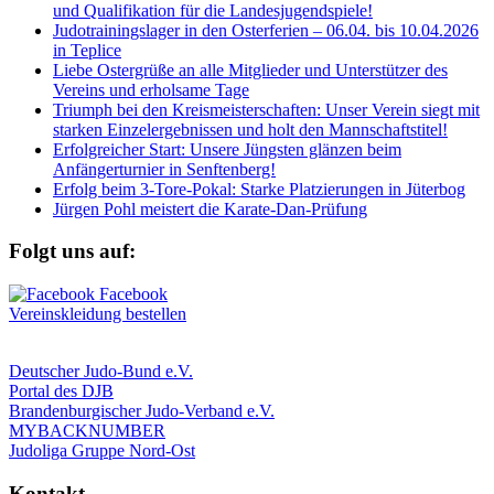
und Qualifikation für die Landesjugendspiele!
Judotrainingslager in den Osterferien – 06.04. bis 10.04.2026
in Teplice
Liebe Ostergrüße an alle Mitglieder und Unterstützer des
Vereins und erholsame Tage
Triumph bei den Kreismeisterschaften: Unser Verein siegt mit
starken Einzelergebnissen und holt den Mannschaftstitel!
Erfolgreicher Start: Unsere Jüngsten glänzen beim
Anfängerturnier in Senftenberg!
Erfolg beim 3-Tore-Pokal: Starke Platzierungen in Jüterbog
Jürgen Pohl meistert die Karate-Dan-Prüfung
Folgt uns auf:
Vereinskleidung bestellen
Deutscher Judo-Bund e.V.
Portal des DJB
Brandenburgischer Judo-Verband e.V.
MYBACKNUMBER
Judoliga Gruppe Nord-Ost
Kontakt