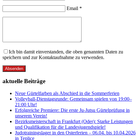
Email *
Ich bin damit einverstanden, die oben genannten Daten zu
speichern und zur Kontaktaufnahme zu verwenden.
Absenden
aktuelle Beiträge
Neue Gürtelfarben als Abschied in die Sommerferien
Volleyball-Dienstagsrunde: Gemeinsam spielen von 19:00–
21:00 Uhr!
Erfolgreiche Premiere: Die erste Ju-Jutsu Gürtelprüfung in
unserem Verein!
Bezirksmeisterschaft in Frankfurt (Oder): Starke Leistungen
und Qualifikation für die Landesjugendspiele!
Judotrainingslager in den Osterferien – 06.04. bis 10.04.2026
in Teplice