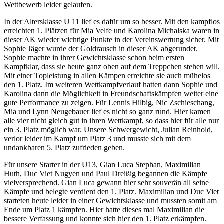
Wettbewerb leider gelaufen.
In der Altersklasse U 11 lief es dafür um so besser. Mit den kampflos
erreichten 1. Plätzen für Mia Velfe und Karolina Michalska waren in
dieser AK wieder wichtige Punkte in der Vereinswertung sicher. Mit
Sophie Jäger wurde der Goldrausch in dieser AK abgerundet.
Sophie machte in ihrer Gewichtsklasse schon beim ersten
Kampfklar, dass sie heute ganz oben auf dem Treppchen stehen will.
Mit einer Topleistung in allen Kämpen erreichte sie auch mühelos
den 1. Platz. Im weiteren Wettkampfverlauf hatten dann Sophie und
Karolina dann die Möglichkeit in Freundschaftskämpfen weiter eine
gute Performance zu zeigen. Für Lennis Hilbig, Nic Zschieschang,
Mia und Lynn Neugebauer lief es nicht so ganz rund. Hier kamen
alle vier nicht gleich gut in ihren Wettkampf, so dass hier für alle nur
ein 3. Platz möglich war. Unsere Schwergewicht, Julian Reinhold,
verlor leider im Kampf um Platz 3 und musste sich mit dem
undankbaren 5. Platz zufrieden geben.
Für unsere Starter in der U13, Gian Luca Stephan, Maximilian
Huth, Duc Viet Nugyen und Paul Dreißig begannen die Kämpfe
vielversprechend. Gian Luca gewann hier sehr souverän all seine
Kämpfe und belegte verdient den 1. Platz. Maximilian und Duc Viet
starteten heute leider in einer Gewichtsklasse und mussten somit am
Ende um Platz 1 kämpfen. Hier hatte dieses mal Maximilian die
bessere Verfassung und konnte sich hier den 1. Platz erkämpfen.