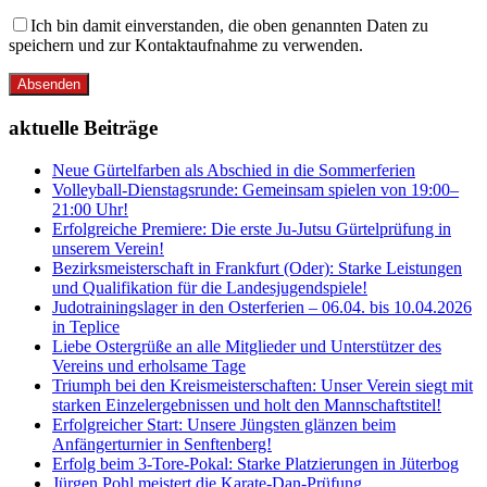
Ich bin damit einverstanden, die oben genannten Daten zu
speichern und zur Kontaktaufnahme zu verwenden.
Absenden
aktuelle Beiträge
Neue Gürtelfarben als Abschied in die Sommerferien
Volleyball-Dienstagsrunde: Gemeinsam spielen von 19:00–
21:00 Uhr!
Erfolgreiche Premiere: Die erste Ju-Jutsu Gürtelprüfung in
unserem Verein!
Bezirksmeisterschaft in Frankfurt (Oder): Starke Leistungen
und Qualifikation für die Landesjugendspiele!
Judotrainingslager in den Osterferien – 06.04. bis 10.04.2026
in Teplice
Liebe Ostergrüße an alle Mitglieder und Unterstützer des
Vereins und erholsame Tage
Triumph bei den Kreismeisterschaften: Unser Verein siegt mit
starken Einzelergebnissen und holt den Mannschaftstitel!
Erfolgreicher Start: Unsere Jüngsten glänzen beim
Anfängerturnier in Senftenberg!
Erfolg beim 3-Tore-Pokal: Starke Platzierungen in Jüterbog
Jürgen Pohl meistert die Karate-Dan-Prüfung