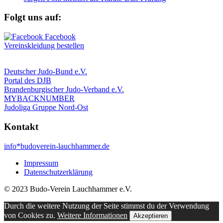
Folgt uns auf:
Vereinskleidung bestellen
Deutscher Judo-Bund e.V.
Portal des DJB
Brandenburgischer Judo-Verband e.V.
MYBACKNUMBER
Judoliga Gruppe Nord-Ost
Kontakt
info*budoverein-lauchhammer.de
Impressum
Datenschutzerklärung
© 2023 Budo-Verein Lauchhammer e.V.
Durch die weitere Nutzung der Seite stimmst du der Verwendung
von Cookies zu.
Weitere Informationen
Akzeptieren