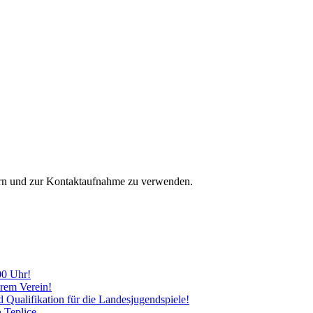
hern und zur Kontaktaufnahme zu verwenden.
00 Uhr!
erem Verein!
d Qualifikation für die Landesjugendspiele!
n Teplice