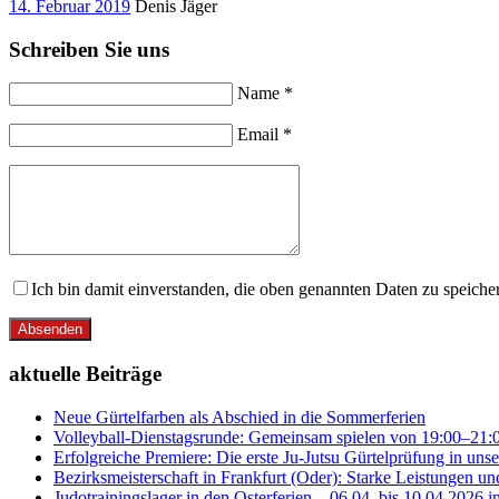
14. Februar 2019
Denis Jäger
Schreiben Sie uns
Name *
Email *
Ich bin damit einverstanden, die oben genannten Daten zu speic
Absenden
aktuelle Beiträge
Neue Gürtelfarben als Abschied in die Sommerferien
Volleyball-Dienstagsrunde: Gemeinsam spielen von 19:00–21:
Erfolgreiche Premiere: Die erste Ju-Jutsu Gürtelprüfung in uns
Bezirksmeisterschaft in Frankfurt (Oder): Starke Leistungen un
Judotrainingslager in den Osterferien – 06.04. bis 10.04.2026 i