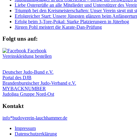
Liebe Ostergrüße an alle Mitglieder und Unterstützer des Vere
Triumph bei den Kreismeisterschaften: Unser Verein siegt mit s
Erfolgreicher Start: Unsere Jüngsten glänzen beim Anfängerturn
Erfolg beim 3-Tore-Pokal: Starke Platzierungen in Jüterbog
Jürgen Pohl meistert die Karate-Dan-Prüfung
Folgt uns auf:
Vereinskleidung bestellen
Deutscher Judo-Bund e.V.
Portal des DJB
Brandenburgischer Judo-Verband e.V.
MYBACKNUMBER
Judoliga Gruppe Nord-Ost
Kontakt
info*budoverein-lauchhammer.de
Impressum
Datenschutzerklärung