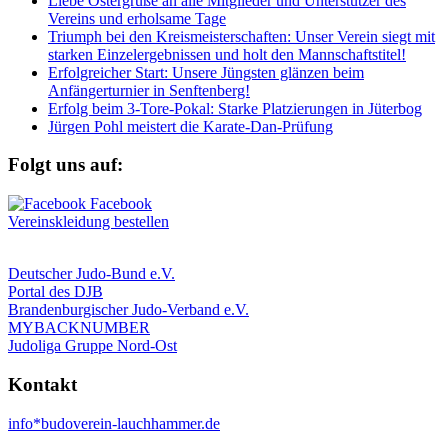
Liebe Ostergrüße an alle Mitglieder und Unterstützer des
Vereins und erholsame Tage
Triumph bei den Kreismeisterschaften: Unser Verein siegt mit
starken Einzelergebnissen und holt den Mannschaftstitel!
Erfolgreicher Start: Unsere Jüngsten glänzen beim
Anfängerturnier in Senftenberg!
Erfolg beim 3-Tore-Pokal: Starke Platzierungen in Jüterbog
Jürgen Pohl meistert die Karate-Dan-Prüfung
Folgt uns auf:
Vereinskleidung bestellen
Deutscher Judo-Bund e.V.
Portal des DJB
Brandenburgischer Judo-Verband e.V.
MYBACKNUMBER
Judoliga Gruppe Nord-Ost
Kontakt
info*budoverein-lauchhammer.de