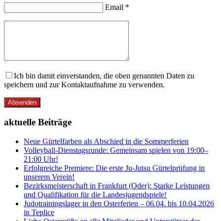
Email *
Ich bin damit einverstanden, die oben genannten Daten zu
speichern und zur Kontaktaufnahme zu verwenden.
Absenden
aktuelle Beiträge
Neue Gürtelfarben als Abschied in die Sommerferien
Volleyball-Dienstagsrunde: Gemeinsam spielen von 19:00–
21:00 Uhr!
Erfolgreiche Premiere: Die erste Ju-Jutsu Gürtelprüfung in
unserem Verein!
Bezirksmeisterschaft in Frankfurt (Oder): Starke Leistungen
und Qualifikation für die Landesjugendspiele!
Judotrainingslager in den Osterferien – 06.04. bis 10.04.2026
in Teplice