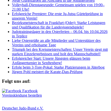
Neue Gürtelfarben als Abschied in die Sommerferien
Volleyball-Dienstagsrunde: Gemeinsam spielen von 19:00–
21:00 Uhr!
Erfolgreiche Premiere: Die erste Ju-Jutsu Gürtelprüfung in
unserem Verein!
Bezirksmeisterschaft in Frankfurt (Oder): Starke Leistungen
und Qualifikation für die Landesjugendspiele!
Judotrainingslager in den Osterferien – 06.04. bis 10.04.2026
in Teplice
Liebe Ostergrüße an alle Mitglieder und Unterstützer des
Vereins und erholsame Tage
Triumph bei den Kreismeisterschaften: Unser Verein siegt mit
starken Einzelergebnissen und holt den Mannschaftstitel!
Erfolgreicher Start: Unsere Jüngsten glänzen beim
Anfängerturnier in Senftenberg!
Erfolg beim 3-Tore-Pokal: Starke Platzierungen in Jüterbog
Jürgen Pohl meistert die Karate-Dan-Prüfung
Folgt uns auf:
Vereinskleidung bestellen
Deutscher Judo-Bund e.V.