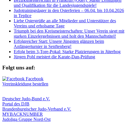
Bezirksmeisterschaft in Frankfurt (Oder): Starke Leistungen
und Qualifikation für die Landesjugendspiele!
Judotrainingslager in den Osterferien – 06.04. bis 10.04.2026
in Teplice
Liebe Ostergrüße an alle Mitglieder und Unterstützer des
Vereins und erholsame Tage
Triumph bei den Kreismeisterschaften: Unser Verein siegt mit
starken Einzelergebnissen und holt den Mannschaftstitel!
Erfolgreicher Start: Unsere Jüngsten glänzen beim
Anfängerturnier in Senftenberg!
Erfolg beim 3-Tore-Pokal: Starke Platzierungen in Jüterbog
Jürgen Pohl meistert die Karate-Dan-Prüfung
Folgt uns auf:
Vereinskleidung bestellen
Deutscher Judo-Bund e.V.
Portal des DJB
Brandenburgischer Judo-Verband e.V.
MYBACKNUMBER
Judoliga Gruppe Nord-Ost