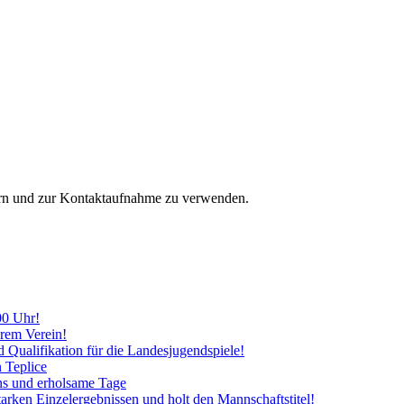
hern und zur Kontaktaufnahme zu verwenden.
00 Uhr!
erem Verein!
d Qualifikation für die Landesjugendspiele!
n Teplice
ins und erholsame Tage
tarken Einzelergebnissen und holt den Mannschaftstitel!