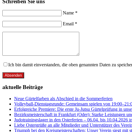
Schreiben Sie uns
Name *
Email *
Ich bin damit einverstanden, die oben genannten Daten zu speic
Absenden
aktuelle Beiträge
Neue Gürtelfarben als Abschied in die Sommerferien
Volleyball-Dienstagsrunde: Gemeinsam spielen von 19:00–21:
Erfolgreiche Premiere: Die erste Ju-Jutsu Gürtelprüfung in uns
Bezirksmeisterschaft in Frankfurt (Oder): Starke Leistungen un
Judotrainingslager in den Osterferien – 06.04. bis 10.04.2026 i
Liebe Ostergrüße an alle Mitglieder und Unterstützer des Vere
Triumph bei den Kreismeisterschaften: Unser Verein siegt mit s